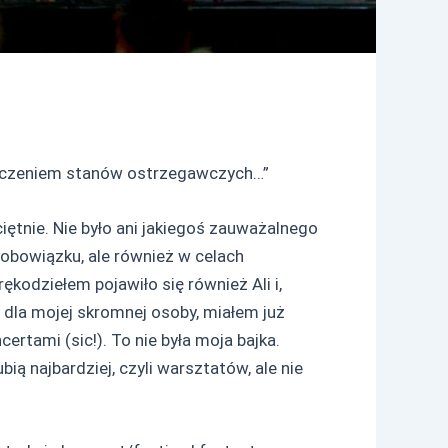
ekroczeniem stanów ostrzegawczych…”
iętnie. Nie było ani jakiegoś zauważalnego
o obowiązku, ale również w celach
kodziełem pojawiło się również Ali i,
ch dla mojej skromnej osoby, miałem już
rtami (sic!). To nie była moja bajka.
ą najbardziej, czyli warsztatów, ale nie