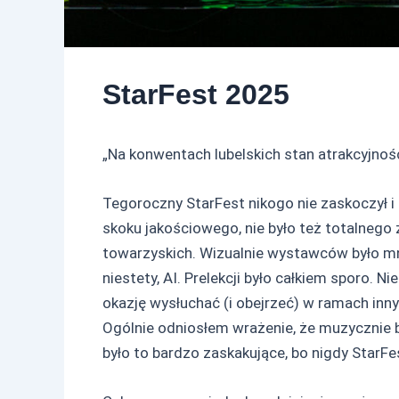
StarFest 2025
„Na konwentach lubelskich stan atrakcyjnoś
Tegoroczny StarFest nikogo nie zaskoczył i 
skoku jakościowego, nie było też totalnego 
towarzyskich. Wizualnie wystawców było mni
niestety, AI. Prelekcji było całkiem sporo. N
okazję wysłuchać (i obejrzeć) w ramach inny
Ogólnie odniosłem wrażenie, że muzycznie by
było to bardzo zaskakujące, bo nigdy StarFe