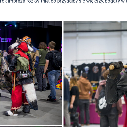
rok impreza rozkwitnie, bo przydałby się większy, bogaty w