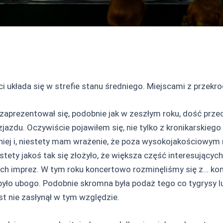
ci układa się w strefie stanu średniego. Miejscami z prz
zaprezentował się, podobnie jak w zeszłym roku, dość przec
zjazdu. Oczywiście pojawiłem się, nie tylko z kronikarskieg
ej i, niestety mam wrażenie, że poza wysokojakościowym rę
iestety jakoś tak się złożyło, że większa część interesujący
ch imprez. W tym roku koncertowo rozminęliśmy się z… konce
ło ubogo. Podobnie skromna była podaż tego co tygrysy lubi
st nie zasłynął w tym względzie.